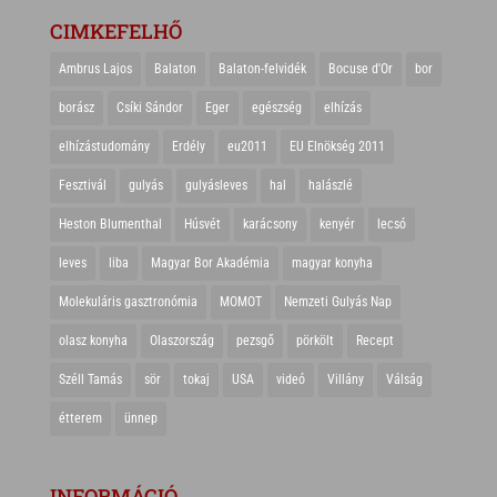
CIMKEFELHŐ
Ambrus Lajos
Balaton
Balaton-felvidék
Bocuse d'Or
bor
borász
Csíki Sándor
Eger
egészség
elhízás
elhízástudomány
Erdély
eu2011
EU Elnökség 2011
Fesztivál
gulyás
gulyásleves
hal
halászlé
Heston Blumenthal
Húsvét
karácsony
kenyér
lecsó
leves
liba
Magyar Bor Akadémia
magyar konyha
Molekuláris gasztronómia
MOMOT
Nemzeti Gulyás Nap
olasz konyha
Olaszország
pezsgő
pörkölt
Recept
Széll Tamás
sör
tokaj
USA
videó
Villány
Válság
étterem
ünnep
INFORMÁCIÓ