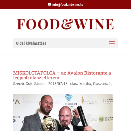
info@foodandwine.hu
Oldal kiválasztása
MISKOLCTAPOLCA – az Avalon Ristorante a
legjobb olasz étterem
Szerző:
Csíki Sándor
|
2018/07/18
|
olasz konyha
,
Olaszország