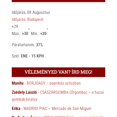
Időjárás, 08 Augusztus
Időjárás: Budapest
+
29
°
°
Max.:
+
30
Min.:
+
20
Páratartalom:
37%
Szél:
ENE - 15 KPH
VÉLEMÉNYED VAN? ÍRD MEG!
Manitu
-
BORJÚAGY – paprikás szószban
Zsédely László
-
CSÁSZÁRGOMBA (Úrgomba) – a hazai
gombák királya
Erika
-
MADRIDI PIAC – Mercado de San Miguel