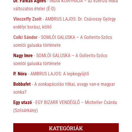
Dr. Farkas Ágnes
-
INDIA KONYHÁJA – az ezerízű India
változatos ételei (É-D)
Vinczeffy Zsolt
-
AMBRUS LAJOS: Dr. Csávossy György
erdélyi borász, költő
Csíki Sándor
-
SOMLÓI GALUSKA – A Gollerits-Szőcs
somlói galuska története
Nagy Imre
-
SOMLÓI GALUSKA – A Gollerits-Szőcs
somlói galuska története
P. Nóra
-
AMBRUS LAJOS: A lepkegyűjtő
Bobbafet
-
A sonkapácolás titkai, avagy van-e magyar
sonka?
Egy utazó
-
EGY BIZARR VENDÉGLŐ – Micheller Csárda
(Szilsárkány)
KATEGÓRIÁK