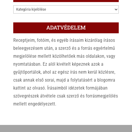
KATEGÓRIÁK
ADATVÉDELEM
Receptjeim, fotóim, és egyéb írásaim kizárólag írásos
beleegyezésem után, a szerző és a forrás egyértelmű
megjelölése mellett közölhetőek más oldalakon, vagy
nyomtatásban. Ez alól kivételt képeznek azok a
gyűjtőportálok, ahol az egész írás nem kerül közlésre,
csak annak első sorai, majd a folytatásért a blogomra
kattint az olvasó. Írásaimból idézetek formájában
szövegrészek átvétele csak szerző és forrásmegjelölés
mellett engedélyezett.