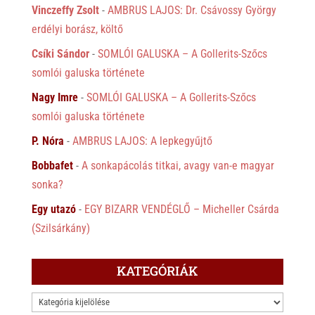
Vinczeffy Zsolt
-
AMBRUS LAJOS: Dr. Csávossy György
erdélyi borász, költő
Csíki Sándor
-
SOMLÓI GALUSKA – A Gollerits-Szőcs
somlói galuska története
Nagy Imre
-
SOMLÓI GALUSKA – A Gollerits-Szőcs
somlói galuska története
P. Nóra
-
AMBRUS LAJOS: A lepkegyűjtő
Bobbafet
-
A sonkapácolás titkai, avagy van-e magyar
sonka?
Egy utazó
-
EGY BIZARR VENDÉGLŐ – Micheller Csárda
(Szilsárkány)
KATEGÓRIÁK
KATEGÓRIÁK