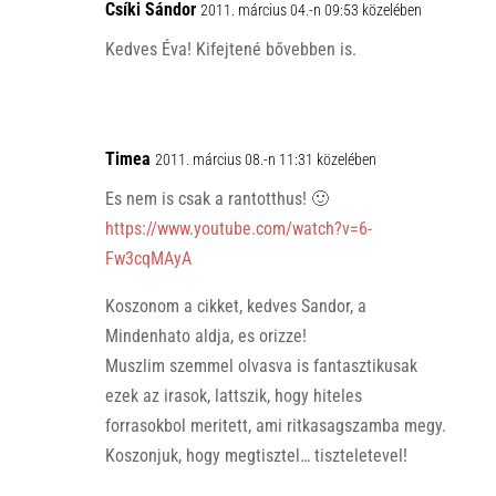
Csíki Sándor
2011. március 04.-n 09:53 közelében
Kedves Éva! Kifejtené bővebben is.
Timea
2011. március 08.-n 11:31 közelében
Es nem is csak a rantotthus! 🙂
https://www.youtube.com/watch?v=6-
Fw3cqMAyA
Koszonom a cikket, kedves Sandor, a
Mindenhato aldja, es orizze!
Muszlim szemmel olvasva is fantasztikusak
ezek az irasok, lattszik, hogy hiteles
forrasokbol meritett, ami ritkasagszamba megy.
Koszonjuk, hogy megtisztel… tiszteletevel!