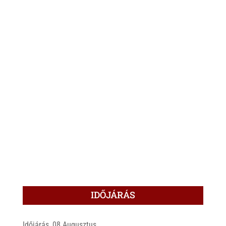
IDŐJÁRÁS
Időjárás, 08 Augusztus