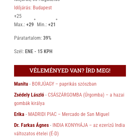
Időjárás: Budapest
+
25
°
°
Max.:
+
29
Min.:
+
21
Páratartalom:
39%
Szél:
ENE - 15 KPH
VÉLEMÉNYED VAN? ÍRD MEG!
Manitu
-
BORJÚAGY – paprikás szószban
Zsédely László
-
CSÁSZÁRGOMBA (Úrgomba) – a hazai
gombák királya
Erika
-
MADRIDI PIAC – Mercado de San Miguel
Dr. Farkas Ágnes
-
INDIA KONYHÁJA – az ezerízű India
változatos ételei (É-D)