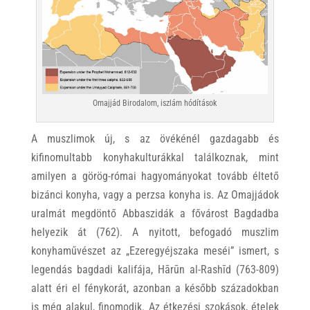
Omajjád Birodalom, iszlám hódítások
A muszlimok új, s az övékénél gazdagabb és
kifinomultabb konyhakulturákkal találkoznak, mint
amilyen a görög-római hagyományokat tovább éltető
bizánci konyha, vagy a perzsa konyha is. Az Omajjádok
uralmát megdöntő Abbaszidák a fővárost Bagdadba
helyezik át (762). A nyitott, befogadó muszlim
konyhaművészet az „Ezeregyéjszaka meséi” ismert, s
legendás bagdadi kalifája, Hārūn al-Rashīd (763-809)
alatt éri el fénykorát, azonban a később századokban
is még alakul, finomodik. Az étkezési szokások, ételek