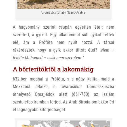
Uromastyx (dhab), Szaud-Arábia
A hagyomány szerint csupán egyetlen ételt nem
szeretett, a gyíkot. Egy alkalommal sült gyíkot tettek
elé, ám a Próféta nem nyúlt hozzá. A társai
rákérdeztek, hogy a gyík akkor tiltott étel? „
Nem –
felelte Mohamed – csak nem szeretem.
”
A bőrterítőktől a lakomákig
632-ben meghal a Próféta, s a négy kalifa, majd a
Mekkából érkező, s fővárosukat Damaszkuszba
áthelyező Omajjádok alatt (661-750) az iszlám
szédületes iramban terjed. Az Arab Birodalom ekkor éri
el legnagyobb kiterjedtségét.