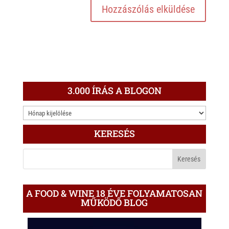
3.000 ÍRÁS A BLOGON
3.000
ÍRÁS
KERESÉS
A
BLOGON
A FOOD & WINE 18 ÉVE FOLYAMATOSAN
MŰKÖDŐ BLOG