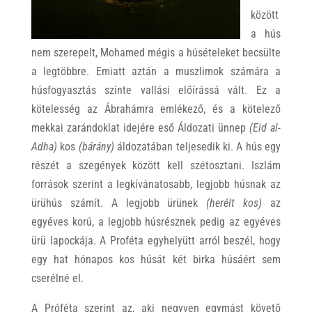
között
a hús
nem szerepelt, Mohamed mégis a húsételeket becsülte
a legtöbbre. Emiatt aztán a muszlimok számára a
húsfogyasztás szinte vallási előírássá vált. Ez a
kötelesség az Ábrahámra emlékező, és a kötelező
mekkai zarándoklat idejére eső Áldozati ünnep
(Eid al-
Adha)
kos
(bárány)
áldozatában teljesedik ki. A hús egy
részét a szegények között kell szétosztani. Iszlám
források szerint a legkívánatosabb, legjobb húsnak az
ürühús számít. A legjobb ürünek
(herélt kos)
az
egyéves korú, a legjobb húsrésznek pedig az egyéves
ürü lapockája. A Proféta egyhelyütt arról beszél, hogy
egy hat hónapos kos húsát két birka húsáért sem
cserélné el.
A Próféta szerint az, aki negyven egymást követő