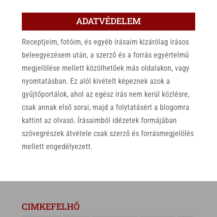
ADATVÉDELEM
Receptjeim, fotóim, és egyéb írásaim kizárólag írásos
beleegyezésem után, a szerző és a forrás egyértelmű
megjelölése mellett közölhetőek más oldalakon, vagy
nyomtatásban. Ez alól kivételt képeznek azok a
gyűjtőportálok, ahol az egész írás nem kerül közlésre,
csak annak első sorai, majd a folytatásért a blogomra
kattint az olvasó. Írásaimból idézetek formájában
szövegrészek átvétele csak szerző és forrásmegjelölés
mellett engedélyezett.
CIMKEFELHŐ