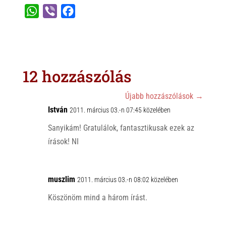
W
V
F
h
i
a
a
b
c
t
e
e
s
r
b
12 hozzászólás
A
o
p
o
Újabb hozzászólások
→
p
István
k
2011. március 03.-n 07:45 közelében
Sanyikám! Gratulálok, fantasztikusak ezek az
írások! NI
muszlim
2011. március 03.-n 08:02 közelében
Köszönöm mind a három írást.