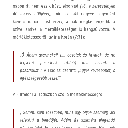
napon át nem eszik húst, elsorvad
(vö. a keresztények
40 napos böjtjével),
míg az, aki negyven egymást
követő napon húst eszik, annak megkeményedik a
szíve, amivel a mértékletességet is hangsúlyozza. A
mértékletességről így ír a Korán (7:31):
„Ó, Ádám gyermekei! (…) egyetek és igyatok, de ne
legyetek pazarlóak. (Allah) nem szereti a
pazarlókat..”
A Hadisz szerint:
„Egyél kevesebbet, s
egészségesebb leszel!”
Al-Tirmidhi a Hadiszban szól a mértékletességről:
„
Semmi sem rosszabb, mint egy olyan személy, aki
teletölti a bendőjét. Ádám fia számára elegendő
néhány falat, hogy csillapuljon az éhsége. Ha ennél