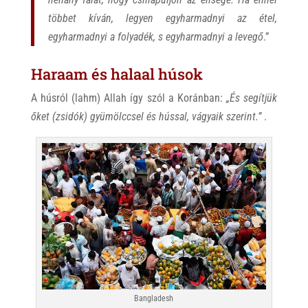
többet kíván, legyen egyharmadnyi az étel,
egyharmadnyi a folyadék, s egyharmadnyi a levegő
.”
Haraam és halaal húsok
A húsról (lahm) Allah így szól a Koránban:
„És segítjük
őket (zsidók) gyümölccsel és hússal, vágyaik szerint.”
.
Bangladesh