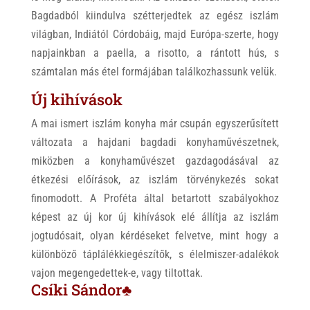
Bagdadból kiindulva szétterjedtek az egész iszlám
világban, Indiától Córdobáig, majd Európa-szerte, hogy
napjainkban a paella, a risotto, a rántott hús, s
számtalan más étel formájában találkozhassunk velük.
Új kihívások
A mai ismert iszlám konyha már csupán egyszerűsített
változata a hajdani bagdadi konyhaművészetnek,
miközben a konyhaművészet gazdagodásával az
étkezési előírások, az iszlám törvénykezés sokat
finomodott. A Proféta által betartott szabályokhoz
képest az új kor új kihívások elé állítja az iszlám
jogtudósait, olyan kérdéseket felvetve, mint hogy a
különböző táplálékkiegészítők, s élelmiszer-adalékok
vajon megengedettek-e, vagy tiltottak.
Csíki Sándor♣