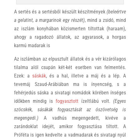
A sertés és a sertésből készült készítmények
(beleértve
a gelatint, a margarinok egy részét)
, mind a zsidó, mind
az iszlám konyhában közismerten tiltottak (haraam),
ahogy a ragadozó állatok, az agyarasok, a horgas
karmú madarak is
Az iszlámban az elpusztult állatok és a vér kizárólagos
tilalma alól csupán két-két esetben van felmentés.
Ezek: a
sáskák
, és a hal, illetve a máj és a lép. A
tevemáj Szaud-Arábiában ma is ínyencség, s a
fehérjedús sáska a sivatagi nomádok körében ínséges
időkben mindig is
fogyasztott
ízeltlábú volt.
(Egyes
szöcskék, sásákák fogyasztását az ószövetség is
megengedi.)
A vadhús megengedett, kivéve a
zarándoklat idejét, amikor fogyasztása tiltott. A
Próféta is igen kedvelte a vadmadarak és sivatagi nyúl