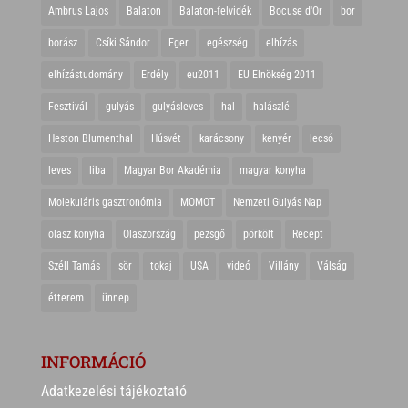
Ambrus Lajos
Balaton
Balaton-felvidék
Bocuse d'Or
bor
borász
Csíki Sándor
Eger
egészség
elhízás
elhízástudomány
Erdély
eu2011
EU Elnökség 2011
Fesztivál
gulyás
gulyásleves
hal
halászlé
Heston Blumenthal
Húsvét
karácsony
kenyér
lecsó
leves
liba
Magyar Bor Akadémia
magyar konyha
Molekuláris gasztronómia
MOMOT
Nemzeti Gulyás Nap
olasz konyha
Olaszország
pezsgő
pörkölt
Recept
Széll Tamás
sör
tokaj
USA
videó
Villány
Válság
étterem
ünnep
INFORMÁCIÓ
Adatkezelési tájékoztató