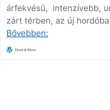
árfekvésű, intenzívebb, u
zárt térben, az új hordób
METHODE
Bővebben:
MALATINSZKY
–
Malatinszky
Food & Wine
erjesztési
módszere